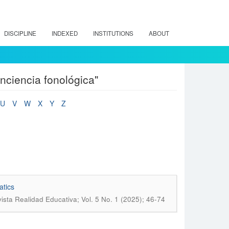
DISCIPLINE
INDEXED
INSTITUTIONS
ABOUT
nciencia fonológica"
U
V
W
X
Y
Z
atics
ista Realidad Educativa; Vol. 5 No. 1 (2025); 46-74