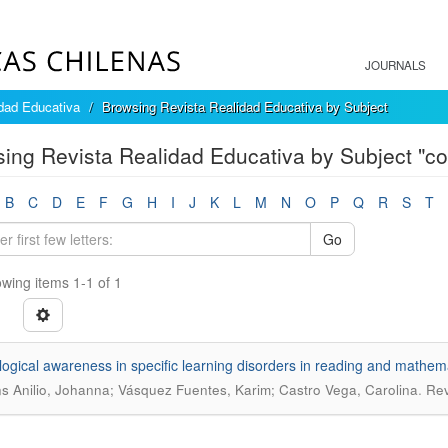
JOURNALS
dad Educativa
Browsing Revista Realidad Educativa by Subject
ing Revista Realidad Educativa by Subject "co
B
C
D
E
F
G
H
I
J
K
L
M
N
O
P
Q
R
S
T
Go
wing items 1-1 of 1
ogical awareness in specific learning disorders in reading and mathem
.
s Anilio, Johanna; Vásquez Fuentes, Karim; Castro Vega, Carolina
Rev