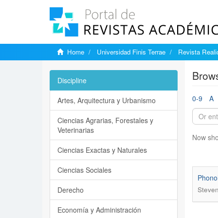
Home
Universidad Finis Terrae
Revista Reali
Brows
Discipline
0-9
A
Artes, Arquitectura y Urbanismo
Ciencias Agrarias, Forestales y
Veterinarias
Now sho
Ciencias Exactas y Naturales
Ciencias Sociales
Phonol
Derecho
Steven
Economía y Administración