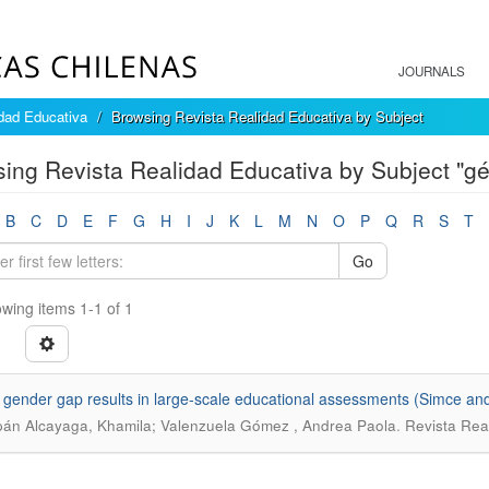
JOURNALS
dad Educativa
Browsing Revista Realidad Educativa by Subject
ing Revista Realidad Educativa by Subject "g
B
C
D
E
F
G
H
I
J
K
L
M
N
O
P
Q
R
S
T
Go
wing items 1-1 of 1
 gender gap results in large-scale educational assessments (Simce an
.
án Alcayaga, Khamila; Valenzuela Gómez , Andrea Paola
Revista Real