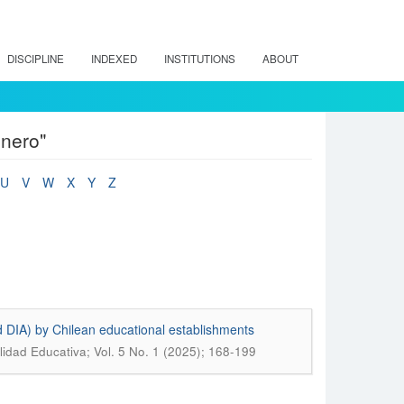
DISCIPLINE
INDEXED
INSTITUTIONS
ABOUT
énero"
U
V
W
X
Y
Z
d DIA) by Chilean educational establishments
idad Educativa; Vol. 5 No. 1 (2025); 168-199