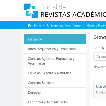
Home
Universidad Finis Terrae
Revista Reali
Brows
Discipline
0-9
A
Artes, Arquitectura y Urbanismo
Ciencias Agrarias, Forestales y
Veterinarias
Now sho
Ciencias Exactas y Naturales
Ciencias Sociales
Use of
Derecho
Caniup
Economía y Administración