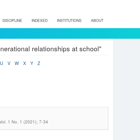
DISCIPLINE
INDEXED
INSTITUTIONS
ABOUT
erational relationships at school"
U
V
W
X
Y
Z
Vol. 1 No. 1 (2021); 7-34