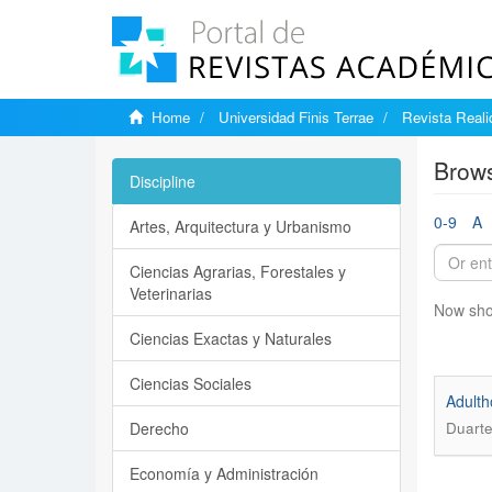
Home
Universidad Finis Terrae
Revista Reali
Brows
Discipline
0-9
A
Artes, Arquitectura y Urbanismo
Ciencias Agrarias, Forestales y
Veterinarias
Now sho
Ciencias Exactas y Naturales
Ciencias Sociales
Adulth
Derecho
Duarte
Economía y Administración