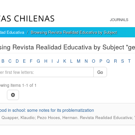
JOURNALS
dad Educativa
Browsing Revista Realidad Educativa by Subject
ing Revista Realidad Educativa by Subject "gen
B
C
D
E
F
G
H
I
J
K
L
M
N
O
P
Q
R
S
T
Go
wing items 1-1 of 1
ood in school: some notes for its problematization
.
 Quapper, Klaudio; Pezo Hoces, Herman
Revista Realidad Educativa; 