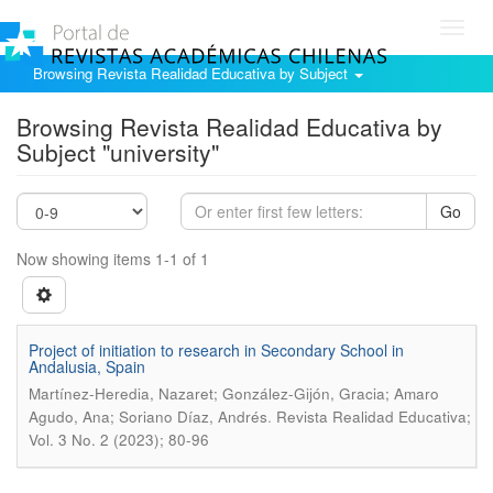
Toggl
navig
Browsing Revista Realidad Educativa by Subject
Browsing Revista Realidad Educativa by
Subject "university"
Go
Now showing items 1-1 of 1
Project of initiation to research in Secondary School in
Andalusia, Spain
Martínez-Heredia, Nazaret; González-Gijón, Gracia; Amaro
.
Agudo, Ana; Soriano Díaz, Andrés
Revista Realidad Educativa;
Vol. 3 No. 2 (2023); 80-96