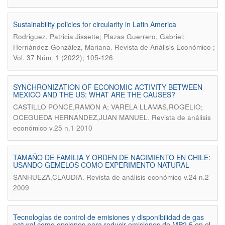
Sustainability policies for circularity in Latin America
Rodriguez, Patricia Jissette; Plazas Guerrero, Gabriel;
.
Hernández-González, Mariana
Revista de Análisis Económico ;
Vol. 37 Núm. 1 (2022); 105-126
SYNCHRONIZATION OF ECONOMIC ACTIVITY BETWEEN
MEXICO AND THE US: WHAT ARE THE CAUSES?
CASTILLO PONCE,RAMON A; VARELA LLAMAS,ROGELIO;
.
OCEGUEDA HERNANDEZ,JUAN MANUEL
Revista de análisis
económico v.25 n.1 2010
TAMAÑO DE FAMILIA Y ORDEN DE NACIMIENTO EN CHILE:
USANDO GEMELOS COMO EXPERIMENTO NATURAL
.
SANHUEZA,CLAUDIA
Revista de análisis económico v.24 n.2
2009
Tecnologías de control de emisiones y disponibilidad de gas
natural como opciones para reducir emisiones de MP2,5 en el