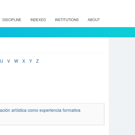
DISCIPLINE
INDEXED
INSTITUTIONS
ABOUT
U
V
W
X
Y
Z
eación artística como experiencia formativa