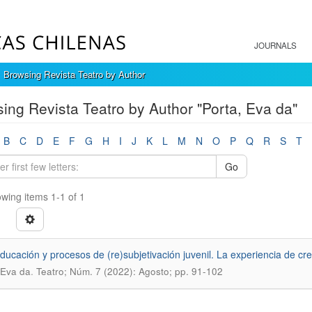
JOURNALS
Browsing Revista Teatro by Author
ing Revista Teatro by Author "Porta, Eva da"
B
C
D
E
F
G
H
I
J
K
L
M
N
O
P
Q
R
S
T
Go
wing items 1-1 of 1
educación y procesos de (re)subjetivación juvenil. La experiencia de cr
.
 Eva da
Teatro; Núm. 7 (2022): Agosto; pp. 91-102