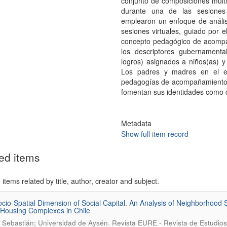
conjunto de composiciones multi
durante una de las sesiones 
emplearon un enfoque de anális
sesiones virtuales, guiado por e
concepto pedagógico de acompaña
los descriptores gubernamental
logros) asignados a niños(as) 
Los padres y madres en el es
pedagogías de acompañamiento qu
fomentan sus identidades como
Metadata
Show full item record
ed items
items related by title, author, creator and subject.
cio-Spatial Dimension of Social Capital. An Analysis of Neighborhood So
 Housing Complexes in Chile
.
, Sebastián; Universidad de Aysén
Revista EURE - Revista de Estudios