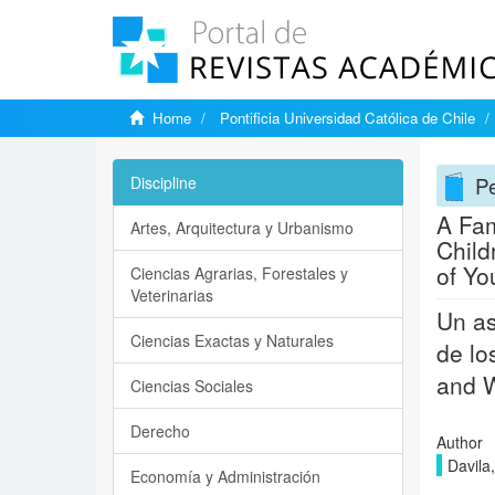
Home
Pontificia Universidad Católica de Chile
P
Discipline
A Fam
Artes, Arquitectura y Urbanismo
Child
of Yo
Ciencias Agrarias, Forestales y
Veterinarias
Un as
Ciencias Exactas y Naturales
de lo
and W
Ciencias Sociales
Derecho
Author
Davila
Economía y Administración