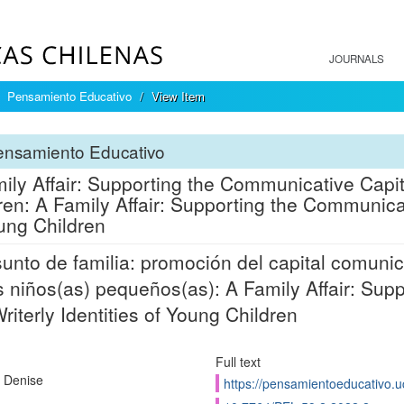
JOURNALS
Pensamiento Educativo
View Item
ensamiento Educativo
ily Affair: Supporting the Communicative Capita
ren: A Family Affair: Supporting the Communicat
ung Children
unto de familia: promoción del capital comunica
s niños(as) pequeños(as): A Family Affair: Sup
riterly Identities of Young Children
Full text
, Denise
https://pensamientoeducativo.uc