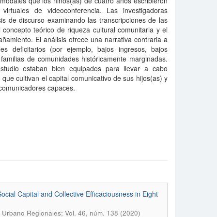
modales que los niños(as) de cuatro años escribieron
virtuales de videoconferencia. Las investigadoras
is de discurso examinando las transcripciones de las
l concepto teórico de riqueza cultural comunitaria y el
miento. El análisis ofrece una narrativa contraria a
es deficitarios (por ejemplo, bajos ingresos, bajos
y familias de comunidades históricamente marginadas.
tudio estaban bien equipados para llevar a cabo
e cultivan el capital comunicativo de sus hijos(as) y
 comunicadores capaces.
cial Capital and Collective Efficaciousness in Eight
 Urbano Regionales; Vol. 46, núm. 138 (2020)