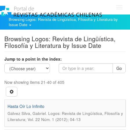
Toggl
navig
Browsing Logos: Revista de Lingüística, Filosofía y Literatura by
Issue Date
Browsing Logos: Revista de Lingüística,
Filosofía y Literatura by Issue Date
Jump to a point in the index:
Go
Now showing items 21-40 of 405
Hasta Oír Lo Infinito
.
Gálvez Silva, Gabriel
Logos: Revista de Lingüística, Filosofía y
Literatura; Vol. 22 Núm. 1 (2012); 04-13