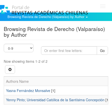
Toggl
navig
Browsing Revista de Derecho (Valparaíso) by Author
Browsing Revista de Derecho (Valparaíso)
by Author
Go
Now showing items 1-2 of 2
Authors Name
Yasna Fernández Monsalve
[1]
Yenny Pinto; Universidad Católica de la Santísima Concepción
[1]