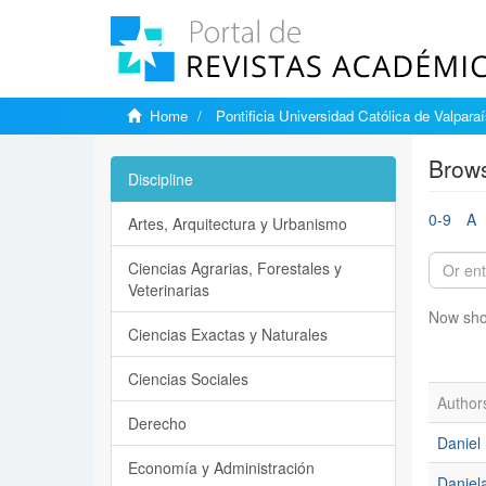
Home
Pontificia Universidad Católica de Valpara
Brows
Discipline
0-9
A
Artes, Arquitectura y Urbanismo
Ciencias Agrarias, Forestales y
Veterinarias
Now sho
Ciencias Exactas y Naturales
Ciencias Sociales
Author
Derecho
Daniel 
Economía y Administración
Daniela