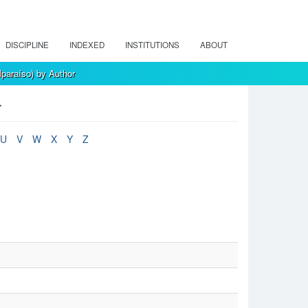
DISCIPLINE
INDEXED
INSTITUTIONS
ABOUT
paraíso) by Author
r
U
V
W
X
Y
Z