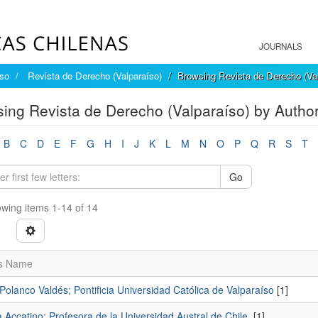
JOURNALS
íso
Revista de Derecho (Valparaíso)
Browsing Revista de Derecho (Val
ing Revista de Derecho (Valparaíso) by Autho
B
C
D
E
F
G
H
I
J
K
L
M
N
O
P
Q
R
S
T
Go
wing items 1-14 of 14
s Name
Polanco Valdés; Pontificia Universidad Católica de Valparaíso
[1]
 Accatino; Profesora de la Universidad Austral de Chile.
[1]