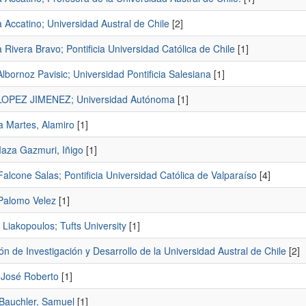
 Accatino; Universidad Austral de Chile
[2]
 Rivera Bravo; Pontificia Universidad Católica de Chile
[1]
lbornoz Pavisic; Universidad Pontificia Salesiana
[1]
LOPEZ JIMENEZ; Universidad Autónoma
[1]
a Martes, Alamiro
[1]
Maza Gazmuri, Iñigo
[1]
alcone Salas; Pontificia Universidad Católica de Valparaíso
[4]
Palomo Velez
[1]
s Liakopoulos; Tufts University
[1]
ón de Investigación y Desarrollo de la Universidad Austral de Chile
[2]
 José Roberto
[1]
Bauchler, Samuel
[1]