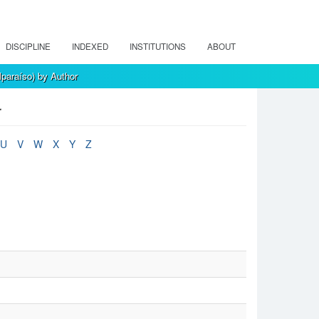
DISCIPLINE
INDEXED
INSTITUTIONS
ABOUT
paraíso) by Author
r
U
V
W
X
Y
Z