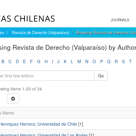
JOURNALS
íso
Revista de Derecho (Valparaíso)
Browsing Revista de Derecho (Val
ing Revista de Derecho (Valparaíso) by Autho
B
C
D
E
F
G
H
I
J
K
L
M
N
O
P
Q
R
S
T
Go
wing items 1-20 of 34
s Name
Henriquez Herrera; Universidad de Chile
[1]
 Henriquez Herrera; Universidad de Los Andes
[1]