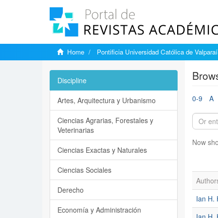
Home
Pontificia Universidad Católica de Valpara
Brows
Discipline
0-9
A
Artes, Arquitectura y Urbanismo
Ciencias Agrarias, Forestales y
Veterinarias
Now sho
Ciencias Exactas y Naturales
Ciencias Sociales
Author
Derecho
Ian H. 
Economía y Administración
Ian H.