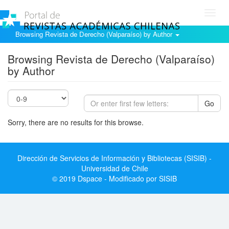
Toggl
navig
Browsing Revista de Derecho (Valparaíso) by Author
Browsing Revista de Derecho (Valparaíso)
by Author
Go
Sorry, there are no results for this browse.
Dirección de Servicios de Información y Bibliotecas (SISIB) -
Universidad de Chile
© 2019 Dspace - Modificado por SISIB