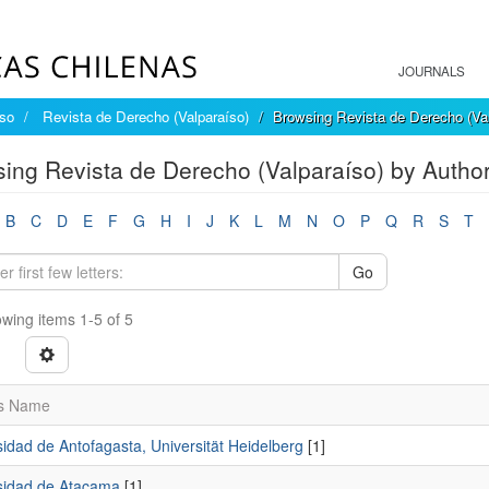
JOURNALS
íso
Revista de Derecho (Valparaíso)
Browsing Revista de Derecho (Val
ing Revista de Derecho (Valparaíso) by Autho
B
C
D
E
F
G
H
I
J
K
L
M
N
O
P
Q
R
S
T
Go
wing items 1-5 of 5
s Name
idad de Antofagasta, Universität Heidelberg
[1]
sidad de Atacama
[1]