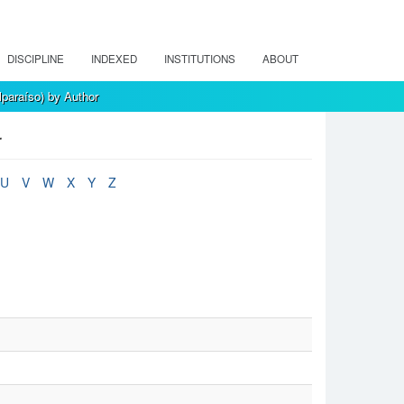
DISCIPLINE
INDEXED
INSTITUTIONS
ABOUT
paraíso) by Author
r
U
V
W
X
Y
Z