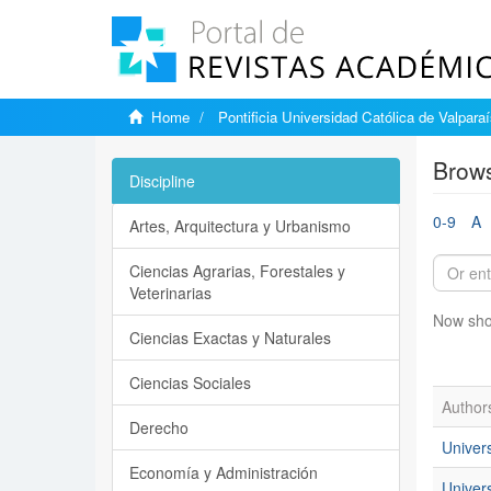
Home
Pontificia Universidad Católica de Valpara
Brows
Discipline
0-9
A
Artes, Arquitectura y Urbanismo
Ciencias Agrarias, Forestales y
Veterinarias
Now sho
Ciencias Exactas y Naturales
Ciencias Sociales
Author
Derecho
Univers
Economía y Administración
Univer