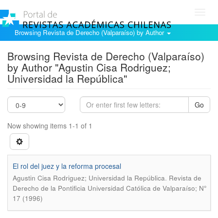
Toggl
navig
Browsing Revista de Derecho (Valparaíso) by Author
Browsing Revista de Derecho (Valparaíso)
by Author "Agustin Cisa Rodriguez;
Universidad la República"
Go
Now showing items 1-1 of 1
El rol del juez y la reforma procesal
.
Agustin Cisa Rodriguez; Universidad la República
Revista de
Derecho de la Pontificia Universidad Católica de Valparaíso; N°
17 (1996)