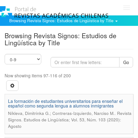
Toggl
navig
Browsing Revista Signos: Estudios de Lingüística by Title
Browsing Revista Signos: Estudios de
Lingüística by Title
Go
Now showing items 97-116 of 200
La formación de estudiantes universitarios para enseñar el
español como segunda lengua a alumnos inmigrantes
.
Níkleva, Dimitrinka G.; Contreras-Izquierdo, Narciso M.
Revista
Signos. Estudios de Lingüística; Vol. 53, Núm. 103 (2020):
Agosto