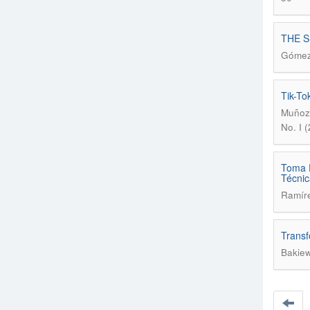
THE S
Gómez 
Tik-To
Muñoz 
No. I 
Toma D
Técnic
Ramíre
Transf
Bakiew