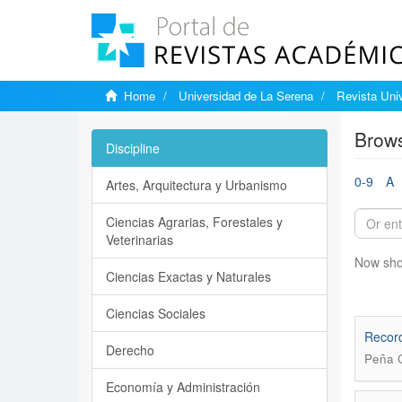
Home
Universidad de La Serena
Revista Univ
Brows
Discipline
0-9
A
Artes, Arquitectura y Urbanismo
Ciencias Agrarias, Forestales y
Veterinarias
Now sho
Ciencias Exactas y Naturales
Ciencias Sociales
Record
Derecho
Peña C
Economía y Administración