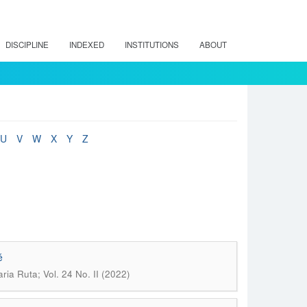
DISCIPLINE
INDEXED
INSTITUTIONS
ABOUT
U
V
W
X
Y
Z
é
aria Ruta; Vol. 24 No. II (2022)