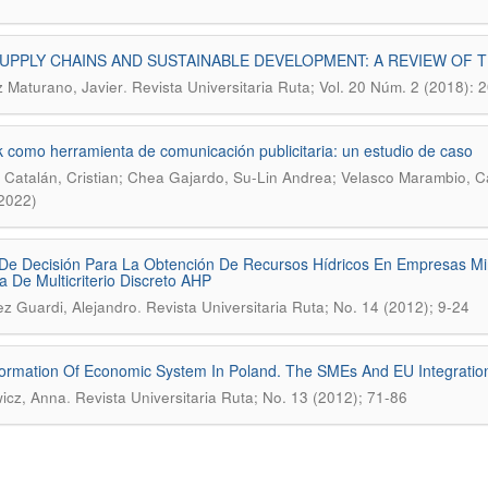
UPPLY CHAINS AND SUSTAINABLE DEVELOPMENT: A REVIEW OF 
.
Maturano, Javier
Revista Universitaria Ruta; Vol. 20 Núm. 2 (2018): 
k como herramienta de comunicación publicitaria: un estudio de caso
Catalán, Cristian; Chea Gajardo, Su-Lin Andrea; Velasco Marambio, Ca
(2022)
e Decisión Para La Obtención De Recursos Hídricos En Empresas Mi
a De Multicriterio Discreto AHP
.
z Guardi, Alejandro
Revista Universitaria Ruta; No. 14 (2012); 9-24
ormation Of Economic System In Poland. The SMEs And EU Integratio
.
icz, Anna
Revista Universitaria Ruta; No. 13 (2012); 71-86