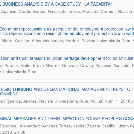
 BUSINESS ANALYSIS BY A CASE STUDY: "LA PASADITA"
.
Aparicio, Cecilia García; Navarrete Torres, Maria del Carmen
Revista 
Economic repercussions as a result of the employment protection law i
ics repercussions as a result of the employment protectión law in wor
.
 Alfaro, Cristian; Arias Valenzuela, Yordan
Revista Universitaria Ruta; 
ation and trust, tensions in urban heritage development for an articula
.
z-Peralta, Maite; Bravo-Álvarez, Gonzalo; Cowley-Palacios, Gonzalo
R
a Universitaria Ruta
EGIC THINKING AND ORGANIZATIONAL MANAGEMENT: KEYS TO TH
RONMENT
.
z Figueroa, Andrés
Revista Universitaria Ruta; Vol. 20 Núm. 1 (2018);
MINAL MESSAGES AND THEIR IMPACT ON YOUNG PEOPLE’S CON
Sandoval, Alexander; Sanchez Torres, Javier; Zapata Castillo, Lizeth C
: 2018; 24-36