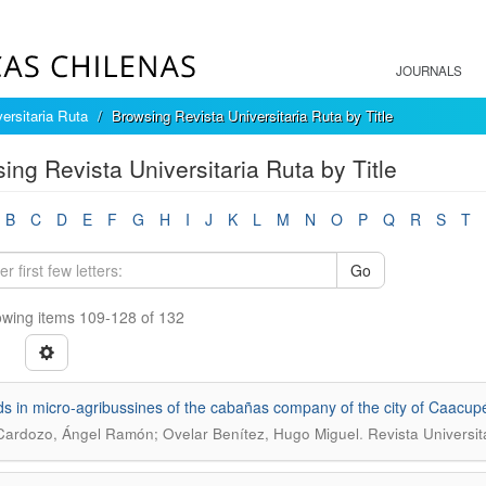
JOURNALS
ersitaria Ruta
Browsing Revista Universitaria Ruta by Title
ing Revista Universitaria Ruta by Title
B
C
D
E
F
G
H
I
J
K
L
M
N
O
P
Q
R
S
T
Go
wing items 109-128 of 132
s in micro-agribussines of the cabañas company of the city of Caacup
.
ardozo, Ángel Ramón; Ovelar Benítez, Hugo Miguel
Revista Universit