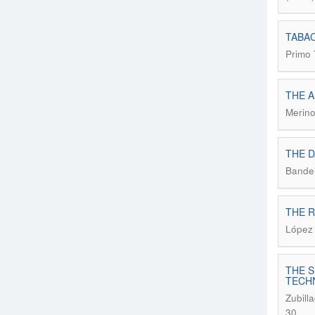
TABAC
Primo 
THE A
Merino
THE D
Bandei
THE R
López 
THE 
TECHN
Zubill
30