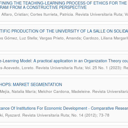
INING THE TEACHING-LEARNING PROCESS OF ETHICS FOR THE
RAM FROM A CONSTRUCTIVE PERSPECTIVE
.
Alfaro, Cristian; Cortes Iturrieta, Patricia
Revista Universitaria Ruta; 
TIFIC PRODUCTION OF THE UNIVERSITY OF LA SALLE ON SOLID
s Gómez, Luz Stella; Vargas Prieto, Amanda; Cardozo, Liliana Margari
e-Learning Model: A practical application in an Organization Theory co
.
s-Acevedo, Loreto
Revista Universitaria Ruta; Vol. 25 No. 1 (2023): Re
SHOPS: MARKET SEGMENTATION
.
Mejía, Natalia María; Melchor Cardona, Madeleine
Revista Universitar
icance Of Institutions For Economic Development - Comparative Resea
.
ki, Ryszard
Revista Universitaria Ruta; No. 14 (2012); 73-78