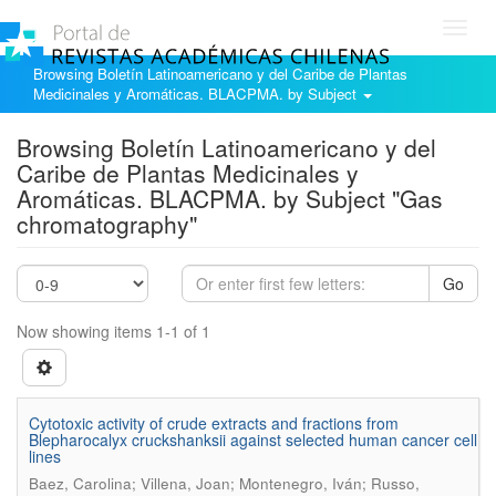
Toggl
navig
Browsing Boletín Latinoamericano y del Caribe de Plantas
Medicinales y Aromáticas. BLACPMA. by Subject
Browsing Boletín Latinoamericano y del
Caribe de Plantas Medicinales y
Aromáticas. BLACPMA. by Subject "Gas
chromatography"
Go
Now showing items 1-1 of 1
Cytotoxic activity of crude extracts and fractions from
Blepharocalyx cruckshanksii against selected human cancer cell
lines
Baez, Carolina; Villena, Joan; Montenegro, Iván; Russo,