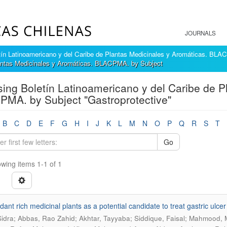
JOURNALS
tín Latinoamericano y del Caribe de Plantas Medicinales y Aromáticas. BL
lantas Medicinales y Aromáticas. BLACPMA. by Subject
ing Boletín Latinoamericano y del Caribe de P
MA. by Subject "Gastroprotective"
B
C
D
E
F
G
H
I
J
K
L
M
N
O
P
Q
R
S
T
Go
wing items 1-1 of 1
dant rich medicinal plants as a potential candidate to treat gastric ulcer
 Sidra; Abbas, Rao Zahid; Akhtar, Tayyaba; Siddique, Faisal; Mahmoo