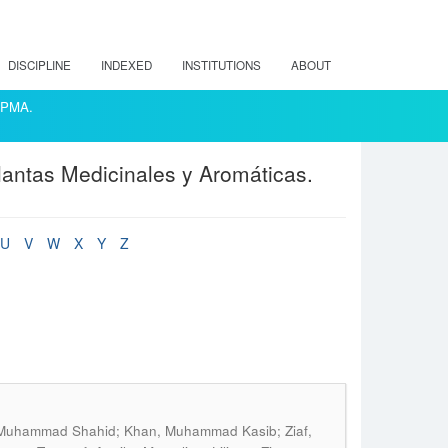
DISCIPLINE
INDEXED
INSTITUTIONS
ABOUT
ACPMA.
lantas Medicinales y Aromáticas.
U
V
W
X
Y
Z
d, Muhammad Shahid; Khan, Muhammad Kasib; Ziaf,