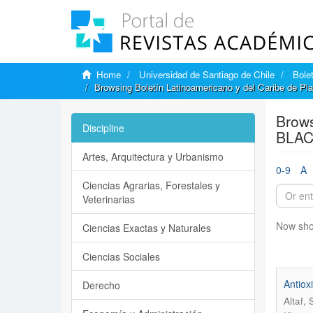
Home
Universidad de Santiago de Chile
Bole
Browsing Boletín Latinoamericano y del Caribe de P
Brows
Discipline
BLACP
Artes, Arquitectura y Urbanismo
0-9
A
Ciencias Agrarias, Forestales y
Veterinarias
Now sho
Ciencias Exactas y Naturales
Ciencias Sociales
Antioxi
Derecho
Altaf,