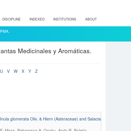
DISCIPLINE
INDEXED
INSTITUTIONS
ABOUT
ACPMA.
lantas Medicinales y Aromáticas.
U
V
W
X
Y
Z
m Inula glomerata Oliv. & Hiern (Asteraceae) and Salacia
.
ey E; Mosa, Rebamang A; Opoku, Andy R
Boletín