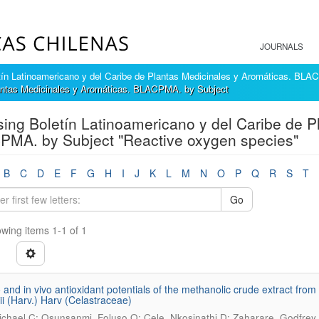
JOURNALS
tín Latinoamericano y del Caribe de Plantas Medicinales y Aromáticas. BL
lantas Medicinales y Aromáticas. BLACPMA. by Subject
ing Boletín Latinoamericano y del Caribe de P
MA. by Subject "Reactive oxygen species"
B
C
D
E
F
G
H
I
J
K
L
M
N
O
P
Q
R
S
T
Go
wing items 1-1 of 1
ro and in vivo antioxidant potentials of the methanolic crude extract fro
ii (Harv.) Harv (Celastraceae)
ichael C; Osunsanmi, Foluso O; Cele, Nkosinathi D; Zaharare, Godfr