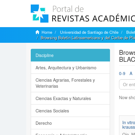
Home
Universidad de Santiago de Chile
Bole
Browsing Boletín Latinoamericano y del Caribe de P
Brows
Discipline
BLACP
Artes, Arquitectura y Urbanismo
0-9
A
Ciencias Agrarias, Forestales y
Veterinarias
Now sho
Ciencias Exactas y Naturales
Ciencias Sociales
In vit
Derecho
krauss
Ojo, M