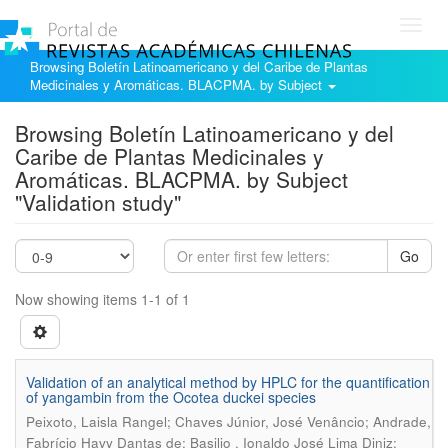
Toggl
navig
Browsing Boletín Latinoamericano y del Caribe de Plantas
Medicinales y Aromáticas. BLACPMA. by Subject
Browsing Boletín Latinoamericano y del
Caribe de Plantas Medicinales y
Aromáticas. BLACPMA. by Subject
"Validation study"
Go
Now showing items 1-1 of 1
Validation of an analytical method by HPLC for the quantification
of yangambin from the Ocotea duckei species
Peixoto, Laisla Rangel; Chaves Júnior, José Venâncio; Andrade,
Fabrício Havy Dantas de; Basilio , Ionaldo José Lima Diniz;