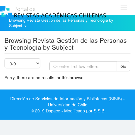
Toggl
navig
Browsing Revista Gestión de las Personas y Tecnología by
Subject
Browsing Revista Gestión de las Personas
y Tecnología by Subject
Go
Sorry, there are no results for this browse.
Dirección de Servicios de Información y Bibliotecas (SISIB) -
Universidad de Chile
© 2019 Dspace - Modificado por SISIB