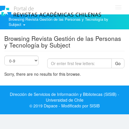
Toggl
navig
Browsing Revista Gestión de las Personas y Tecnología by
Subject
Browsing Revista Gestión de las Personas
y Tecnología by Subject
Go
Sorry, there are no results for this browse.
Dirección de Servicios de Información y Bibliotecas (SISIB) -
Universidad de Chile
© 2019 Dspace - Modificado por SISIB