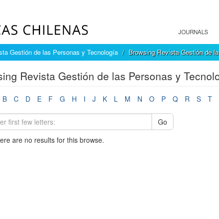
JOURNALS
sta Gestión de las Personas y Tecnología
Browsing Revista Gestión de la
ing Revista Gestión de las Personas y Tecnolo
B
C
D
E
F
G
H
I
J
K
L
M
N
O
P
Q
R
S
T
Go
here are no results for this browse.