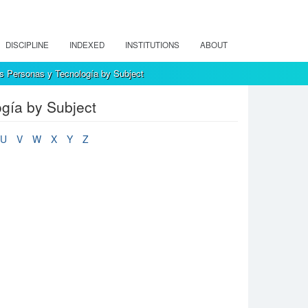
DISCIPLINE
INDEXED
INSTITUTIONS
ABOUT
s Personas y Tecnología by Subject
gía by Subject
U
V
W
X
Y
Z