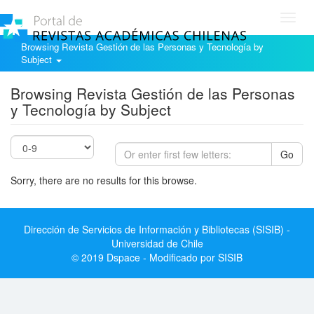
Toggl
navig
Browsing Revista Gestión de las Personas y Tecnología by
Subject
Browsing Revista Gestión de las Personas
y Tecnología by Subject
Go
Sorry, there are no results for this browse.
Dirección de Servicios de Información y Bibliotecas (SISIB) -
Universidad de Chile
© 2019 Dspace - Modificado por SISIB