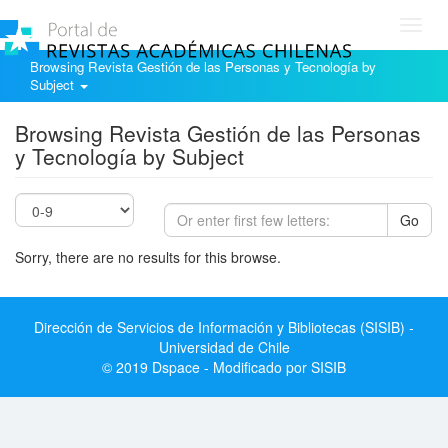
Toggl
navig
Browsing Revista Gestión de las Personas y Tecnología by
Subject
Browsing Revista Gestión de las Personas
y Tecnología by Subject
Go
Sorry, there are no results for this browse.
Dirección de Servicios de Información y Bibliotecas (SISIB) -
Universidad de Chile
© 2019 Dspace - Modificado por SISIB