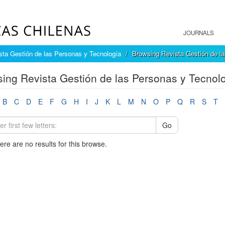
JOURNALS
sta Gestión de las Personas y Tecnología
Browsing Revista Gestión de la
ing Revista Gestión de las Personas y Tecnolo
B
C
D
E
F
G
H
I
J
K
L
M
N
O
P
Q
R
S
T
Go
here are no results for this browse.