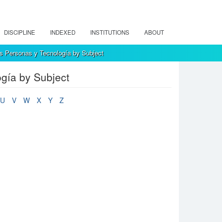
DISCIPLINE
INDEXED
INSTITUTIONS
ABOUT
s Personas y Tecnología by Subject
gía by Subject
U
V
W
X
Y
Z