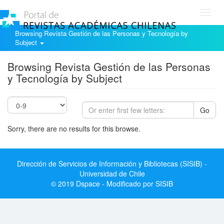
Toggl
navig
Browsing Revista Gestión de las Personas y Tecnología by
Subject
Browsing Revista Gestión de las Personas
y Tecnología by Subject
Go
Sorry, there are no results for this browse.
Dirección de Servicios de Información y Bibliotecas (SISIB) -
Universidad de Chile
© 2019 Dspace - Modificado por SISIB