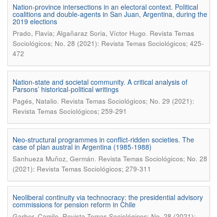
Nation-province intersections in an electoral context. Political
coalitions and double-agents in San Juan, Argentina, during the
2019 elections
.
Prado, Flavia; Algañaraz Soria, Ví­ctor Hugo
Revista Temas
Sociológicos; No. 28 (2021): Revista Temas Sociológicos; 425-
472
Nation-state and societal community. A critical analysis of
Parsons’ historical-political writings
.
Pagés, Natalio
Revista Temas Sociológicos; No. 29 (2021):
Revista Temas Sociológicos; 259-291
Neo-structural programmes in conflict-ridden societies. The
case of plan austral in Argentina (1985-1988)
.
Sanhueza Muñoz, Germán
Revista Temas Sociológicos; No. 28
(2021): Revista Temas Sociológicos; 279-311
Neoliberal continuity via technocracy: the presidential advisory
commissions for pension reform in Chile
.
Garber, Camilo
Revista Temas Sociológicos; No. 28 (2021):