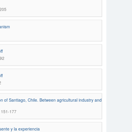
-205
ianism
ff
192
ff
2
on of Santiago, Chile. Between agricultural industry and
; 151-177
sente y la experiencia