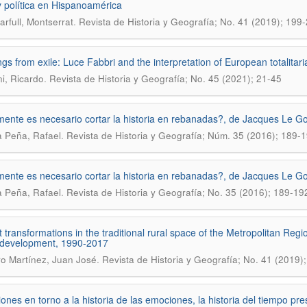
 polí­tica en Hispanoamérica
.
arfull, Montserrat
Revista de Historia y Geografí­a; No. 41 (2019); 199
gs from exile: Luce Fabbri and the interpretation of European totalitar
.
ni, Ricardo
Revista de Historia y Geografí­a; No. 45 (2021); 21-45
ente es necesario cortar la historia en rebanadas?, de Jacques Le Go
.
a Peña, Rafael
Revista de Historia y Geografía; Núm. 35 (2016); 189-
ente es necesario cortar la historia en rebanadas?, de Jacques Le Go
.
a Peña, Rafael
Revista de Historia y Geografí­a; No. 35 (2016); 189-19
 transformations in the traditional rural space of the Metropolitan Regi
 development, 1990-2017
.
o Martí­nez, Juan José
Revista de Historia y Geografí­a; No. 41 (2019)
iones en torno a la historia de las emociones, la historia del tiempo pre