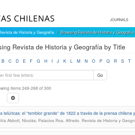
JOURNALS
Revista de Historia y Geografía
Browsing Revista de Historia y Geografía 
ing Revista de Historia y Geografía by Title
B
C
D
E
F
G
H
I
J
K
L
M
N
O
P
Q
R
S
T
Go
wing items 249-268 of 300
as telúricas: el “temblor grande” de 1822 a través de la prensa chilena 
.
itía Abbott, Nicolás; Palacios Roa, Alfredo
Revista de Historia y Geogr