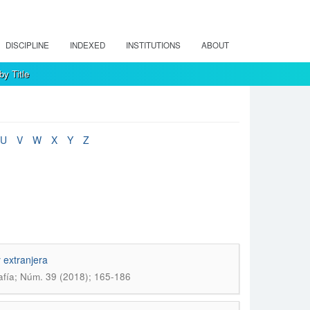
DISCIPLINE
INDEXED
INSTITUTIONS
ABOUT
by Title
U
V
W
X
Y
Z
y extranjera
afía; Núm. 39 (2018); 165-186