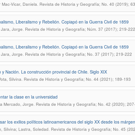
.
 Mac-Vicar, Daniela
Revista de Historia y Geografí­a; No. 40 (2019); 6
alismo, Liberalismo y Rebelión. Copiapó en la Guerra Civil de 1859
.
 Jara, Jorge
Revista de Historia y Geografía; Núm. 37 (2017); 219-22
alismo, Liberalismo y Rebelión. Copiapó en la Guerra Civil de 1859
.
 Jara, Jorge
Revista de Historia y Geografí­a; No. 37 (2017); 219-222
 y Nación. La construcción provincial de Chile. Siglo XIX
.
ota, Silvina
Revista de Historia y Geografí­a; No. 44 (2021); 189-193
ntar la clase en la universidad
.
a Mercado, Jorge
Revista de Historia y Geografí­a; No. 42 (2020); 20
ar los exilios polí­ticos latinoamericanos del siglo XX desde los márge
.
, Silvina; Lastra, Soledad
Revista de Historia y Geografí­a; No. 45 (20