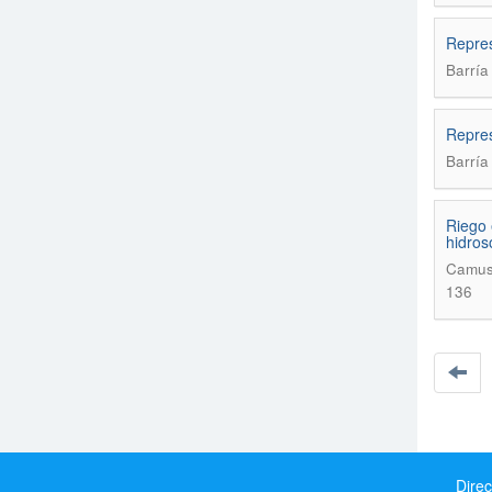
Repres
Barría
Repres
Barrí­
Riego 
hidros
Camus 
136
Direc