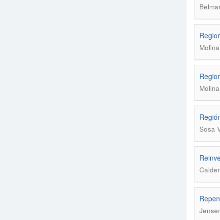
Belmar
Region
Molina
Region
Molina
Región
Sosa V
Reinve
Calder
Repens
Jensen