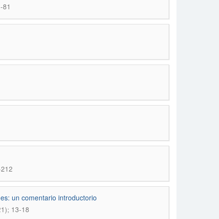
3-81
2
7-212
nes: un comentario introductorio
21); 13-18