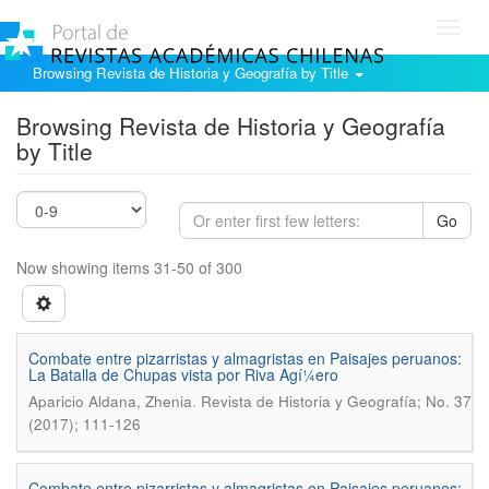
Toggl
navig
Browsing Revista de Historia y Geografía by Title
Browsing Revista de Historia y Geografía
by Title
Go
Now showing items 31-50 of 300
Combate entre pizarristas y almagristas en Paisajes peruanos:
La Batalla de Chupas vista por Riva Agí¼ero
.
Aparicio Aldana, Zhenia
Revista de Historia y Geografí­a; No. 37
(2017); 111-126
Combate entre pizarristas y almagristas en Paisajes peruanos: