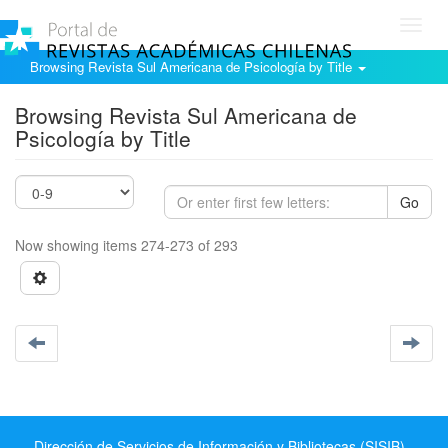
Toggl
navig
Browsing Revista Sul Americana de Psicología by Title
Browsing Revista Sul Americana de
Psicología by Title
Go
Now showing items 274-273 of 293
Dirección de Servicios de Información y Bibliotecas (SISIB) -