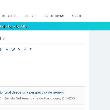
DISCIPLINE
INDEXED
INSTITUTIONS
ABOUT
sicología by Title
tle
U
V
W
X
Y
Z
cio rural desde una perspectiva de género
4): Revista Sul Americana de Psicologia; 240-250