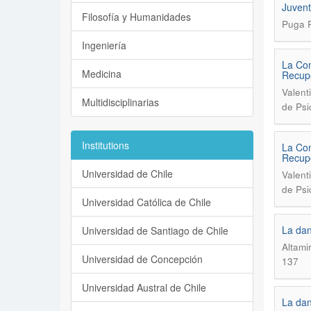
Juvent
Filosofía y Humanidades
Puga R
Ingeniería
La Con
Medicina
Recupe
Valent
Multidisciplinarias
de Psi
Institutions
La Con
Recupe
Universidad de Chile
Valent
de Psi
Universidad Católica de Chile
La dan
Universidad de Santiago de Chile
Altami
Universidad de Concepción
137
Universidad Austral de Chile
La dan