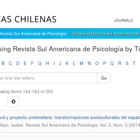
JOURNALS
Revista Sul Americana de Psicología
Browsing Revista Sul Americana de P
ing Revista Sul Americana de Psicología by Ti
B
C
D
E
F
G
H
I
J
K
L
M
N
O
P
Q
R
S
T
Go
wing items 144-163 of 293
ud y proyecto universitario: transformaciones socioculturales del espa
.
ayo, Isabel
Revista Sul Americana de Psicologia; Vol. 2, Núm. 2 (201