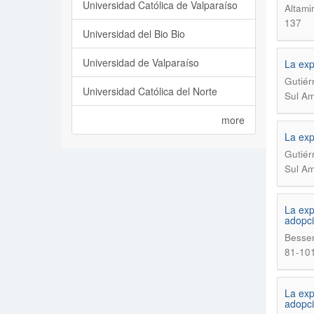
Universidad Católica de Valparaíso
Altami
137
Universidad del Bio Bio
Universidad de Valparaíso
La exp
Gutiér
Universidad Católica del Norte
Sul Am
more
La exp
Gutiér
Sul Am
La exp
adopci
Besser
81-10
La exp
adopci