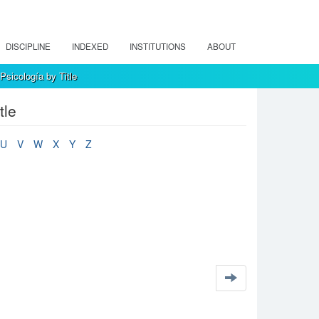
DISCIPLINE
INDEXED
INSTITUTIONS
ABOUT
sicología by Title
tle
U
V
W
X
Y
Z