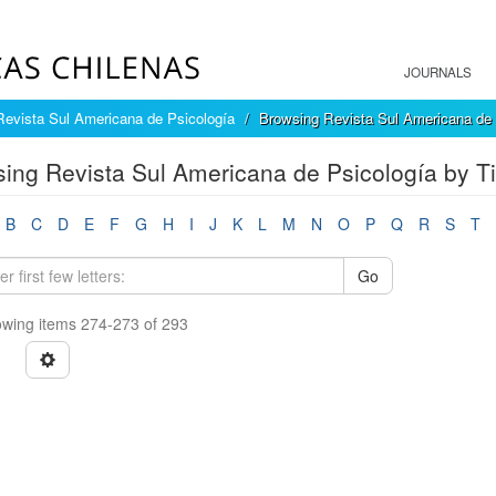
JOURNALS
Revista Sul Americana de Psicología
Browsing Revista Sul Americana de P
ing Revista Sul Americana de Psicología by Ti
B
C
D
E
F
G
H
I
J
K
L
M
N
O
P
Q
R
S
T
Go
wing items 274-273 of 293