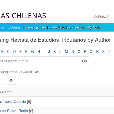
JOURNALS
os Tributarios
Browsing Revista de Estudios Tributarios by Author
ing Revista de Estudios Tributarios by Author
B
C
D
E
F
G
H
I
J
K
L
M
N
O
P
Q
R
S
T
Go
wing items 21-40 of 149
s Name
s Tapia, Octavio
[6]
rias Rubio, Rocío
[2]