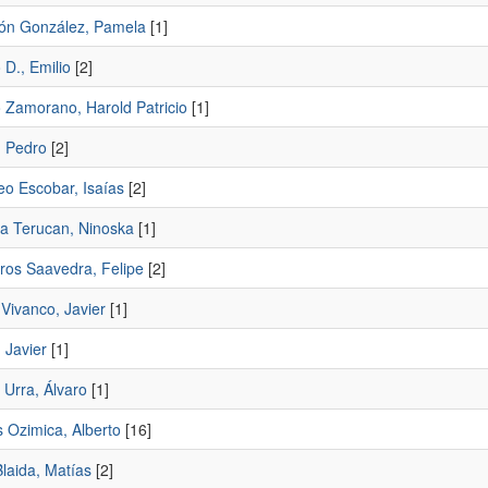
lón González, Pamela
[1]
o D., Emilio
[2]
o Zamorano, Harold Patricio
[1]
, Pedro
[2]
eo Escobar, Isaías
[2]
na Terucan, Ninoska
[1]
ros Saavedra, Felipe
[2]
Vivanco, Javier
[1]
 Javier
[1]
 Urra, Álvaro
[1]
 Ozimica, Alberto
[16]
Blaida, Matías
[2]