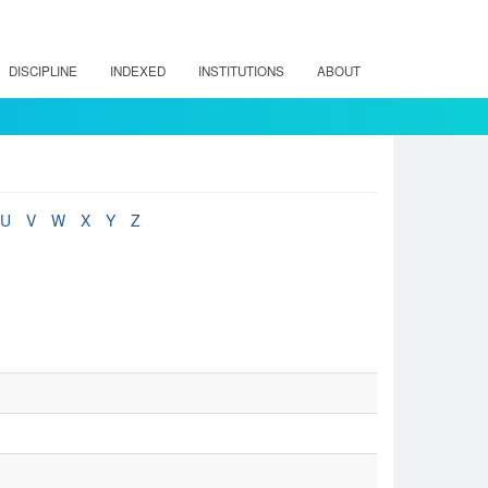
DISCIPLINE
INDEXED
INSTITUTIONS
ABOUT
U
V
W
X
Y
Z