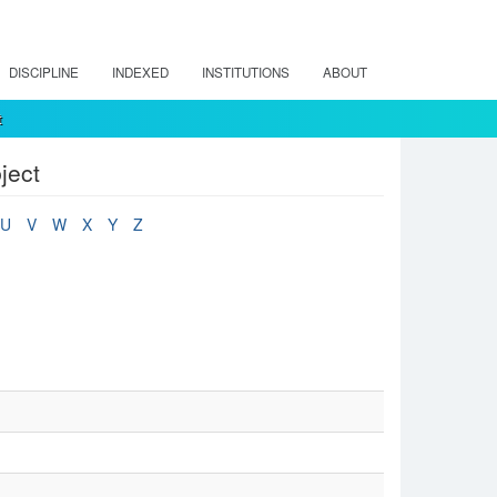
DISCIPLINE
INDEXED
INSTITUTIONS
ABOUT
t
ject
U
V
W
X
Y
Z