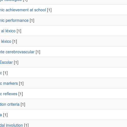
ic achievement at school
[1]
ic performance
[1]
al léxico
[1]
 léxico
[1]
nte cerebrovascular
[1]
Escolar
[1]
c
[1]
ic markers
[1]
c reflexes
[1]
tion criteria
[1]
a
[1]
al involution
[1]