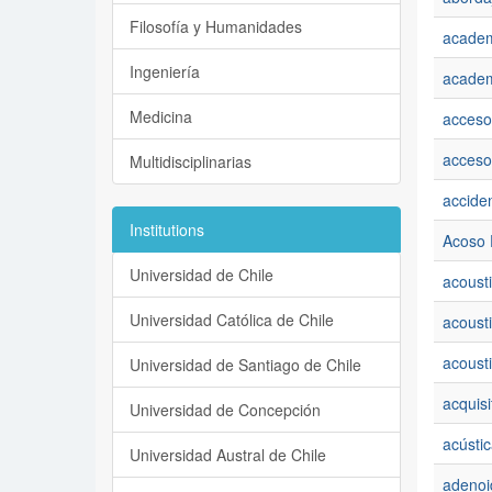
Filosofía y Humanidades
academ
Ingeniería
academ
Medicina
acceso 
acceso
Multidisciplinarias
accide
Institutions
Acoso 
Universidad de Chile
acousti
Universidad Católica de Chile
acoust
acousti
Universidad de Santiago de Chile
acquisi
Universidad de Concepción
acústic
Universidad Austral de Chile
adenoid