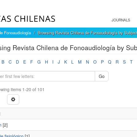
JOURNALS
de Fonoaudiología
Browsing Revista Chilena de Fonoaudiología by Subjec
ing Revista Chilena de Fonoaudiología by Sub
B
C
D
E
F
G
H
I
J
K
L
M
N
O
P
Q
R
S
T
Go
wing items 1-20 of 101
t
m
[2]
e fisiológico
[1]