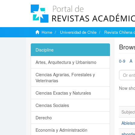
Home
Universidad de Chile
Revista Chilena 
Brows
Discipline
0-9
A
Artes, Arquitectura y Urbanismo
Ciencias Agrarias, Forestales y
Veterinarias
Now sho
Ciencias Exactas y Naturales
Ciencias Sociales
Subjec
Derecho
Ableis
Economía y Administración
abordaj