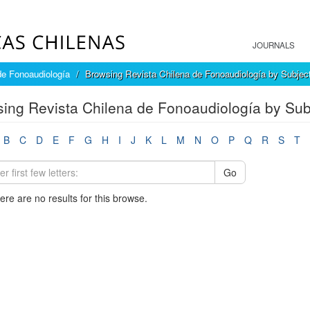
JOURNALS
de Fonoaudiología
Browsing Revista Chilena de Fonoaudiología by Subjec
ing Revista Chilena de Fonoaudiología by Sub
B
C
D
E
F
G
H
I
J
K
L
M
N
O
P
Q
R
S
T
Go
here are no results for this browse.