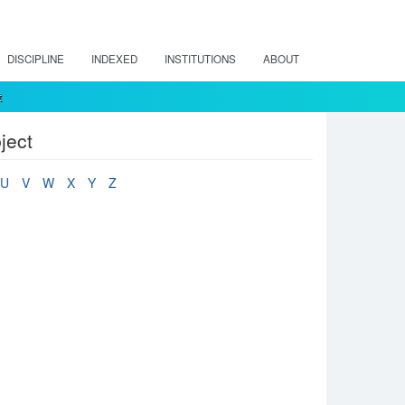
DISCIPLINE
INDEXED
INSTITUTIONS
ABOUT
t
ject
U
V
W
X
Y
Z