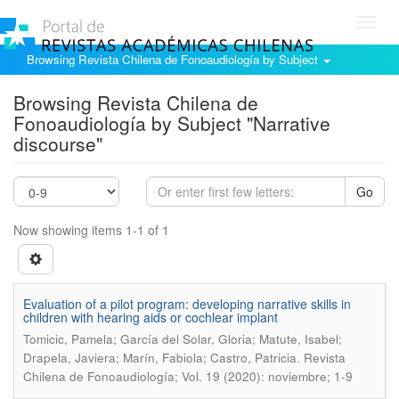
Toggl
navig
Browsing Revista Chilena de Fonoaudiología by Subject
Browsing Revista Chilena de
Fonoaudiología by Subject "Narrative
discourse"
Go
Now showing items 1-1 of 1
Evaluation of a pilot program: developing narrative skills in
children with hearing aids or cochlear implant
Tomicic, Pamela; García del Solar, Gloria; Matute, Isabel;
.
Drapela, Javiera; Marín, Fabiola; Castro, Patricia
Revista
Chilena de Fonoaudiología; Vol. 19 (2020): noviembre; 1-9