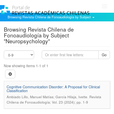
Toggl
navig
Browsing Revista Chilena de Fonoaudiología by Subject
Browsing Revista Chilena de
Fonoaudiología by Subject
"Neuropsychology"
Go
Now showing items 1-1 of 1
Cognitive Communication Disorder: A Proposal for Clinical
Classification
.
Ambiado Lillo, Manuel Matías; García Hilaja, Ivette
Revista
Chilena de Fonoaudiología; Vol. 23 (2024); pp. 1-9