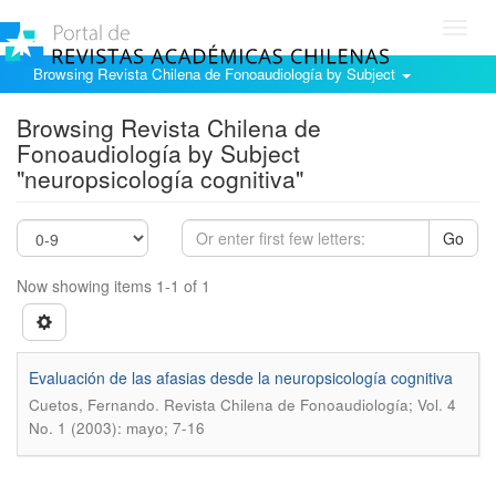
Toggl
navig
Browsing Revista Chilena de Fonoaudiología by Subject
Browsing Revista Chilena de
Fonoaudiología by Subject
"neuropsicología cognitiva"
Go
Now showing items 1-1 of 1
Evaluación de las afasias desde la neuropsicología cognitiva
.
Cuetos, Fernando
Revista Chilena de Fonoaudiología; Vol. 4
No. 1 (2003): mayo; 7-16