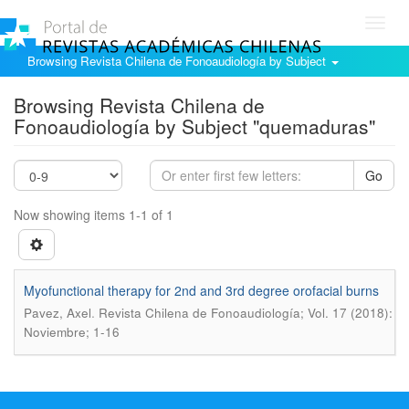
Toggl
navig
Browsing Revista Chilena de Fonoaudiología by Subject
Browsing Revista Chilena de
Fonoaudiología by Subject "quemaduras"
Go
Now showing items 1-1 of 1
Myofunctional therapy for 2nd and 3rd degree orofacial burns
.
Pavez, Axel
Revista Chilena de Fonoaudiología; Vol. 17 (2018):
Noviembre; 1-16