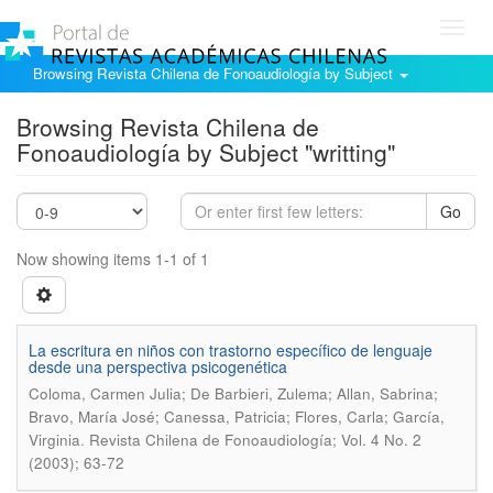
Toggl
navig
Browsing Revista Chilena de Fonoaudiología by Subject
Browsing Revista Chilena de
Fonoaudiología by Subject "writting"
Go
Now showing items 1-1 of 1
La escritura en niños con trastorno específico de lenguaje
desde una perspectiva psicogenética
Coloma, Carmen Julia; De Barbieri, Zulema; Allan, Sabrina;
Bravo, María José; Canessa, Patricia; Flores, Carla; García,
.
Virginia
Revista Chilena de Fonoaudiología; Vol. 4 No. 2
(2003); 63-72