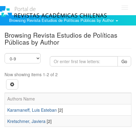
Toggl
navig
Browsing Revista Estudios de Políticas Públicas by Author
Browsing Revista Estudios de Políticas
Públicas by Author
Go
Now showing items 1-2 of 2
Authors Name
Karamaneff, Luis Esteban
[2]
Kretschmer, Javiera
[2]