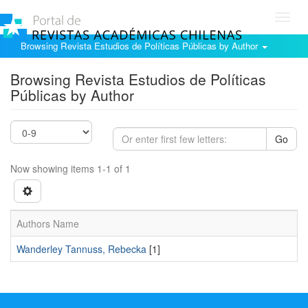
Toggl
navig
Browsing Revista Estudios de Políticas Públicas by Author
Browsing Revista Estudios de Políticas
Públicas by Author
Go
Now showing items 1-1 of 1
Authors Name
Wanderley Tannuss, Rebecka
[1]