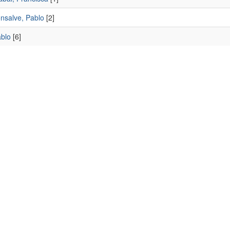
onsalve, Pablo
[2]
ablo
[6]