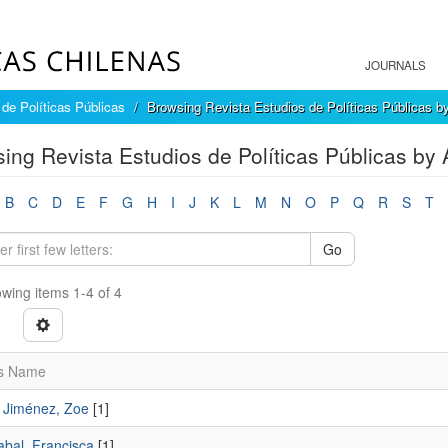
JOURNALS
de Políticas Públicas
Browsing Revista Estudios de Políticas Públicas b
ing Revista Estudios de Políticas Públicas by 
B
C
D
E
F
G
H
I
J
K
L
M
N
O
P
Q
R
S
T
Go
wing items 1-4 of 4
s Name
e Jiménez, Zoe
[1]
abal, Francisca
[1]