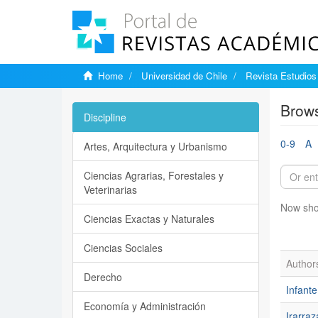
Home
Universidad de Chile
Revista Estudios 
Brows
Discipline
0-9
A
Artes, Arquitectura y Urbanismo
Ciencias Agrarias, Forestales y
Veterinarias
Now sho
Ciencias Exactas y Naturales
Ciencias Sociales
Author
Derecho
Infant
Economía y Administración
Irarraz