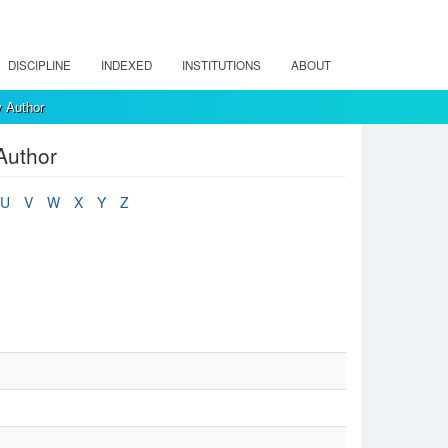
DISCIPLINE
INDEXED
INSTITUTIONS
ABOUT
y Author
Author
U
V
W
X
Y
Z