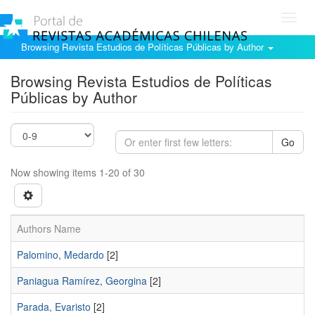
Toggl
navig
Browsing Revista Estudios de Políticas Públicas by Author
Browsing Revista Estudios de Políticas
Públicas by Author
Go
Now showing items 1-20 of 30
Authors Name
Palomino, Medardo
[2]
Paniagua Ramírez, Georgina
[2]
Parada, Evaristo
[2]