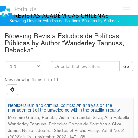
Toggl
navig
Browsing Revista Estudios de Políticas Públicas by Author
Browsing Revista Estudios de Políticas
Públicas by Author "Wanderley Tannuss,
Rebecka"
Go
Now showing items 1-1 of 1
Neoliberalism and criminal politics: An analysis on the
management of the unwelcome within the brazilian reality
Monteiro Garcia, Renata; Vieira Fernandes Silva, Ana Rafaella;
Wanderley Tannuss, Rebecka; Gomes de Sant'Ana e Silva
.
Junior, Nelson
Journal Studies of Public Policy; Vol. 8 No. 2
(2022): julio - noviembre 2022; 147-158