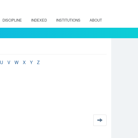
DISCIPLINE
INDEXED
INSTITUTIONS
ABOUT
U
V
W
X
Y
Z