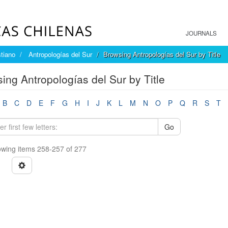
JOURNALS
tiano
Antropologías del Sur
Browsing Antropologías del Sur by Title
ing Antropologías del Sur by Title
B
C
D
E
F
G
H
I
J
K
L
M
N
O
P
Q
R
S
T
Go
wing items 258-257 of 277