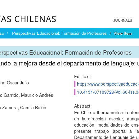
JOURNALS
íso
Perspectivas Educacional: Formación de Profesores
View Item
rspectivas Educacional: Formación de Profesores
ando la mejora desde el departamento de lenguaje: 
Full text
ra, Oscar Julio
https://www.perspectivaeducacio
10.4151/07189729-Vol.60-Iss.3
o Garrido, Mauricio Andrés
Abstract
 Zamora, Camila Belén
En Chile e Iberoamérica la aten
en la dirección escolar, aunq
educación, modalidades de ense
presente trabajo aporta a l
Departamento de Lenguaje de un 