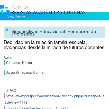
Toggl
navig
View Item
Perspectivas Educacional: Formación de
Profesores
Debilidad en la relación familia-escuela,
evidencias desde la mirada de futuros docentes
Author
Cárcamo, Héctor
Jarpa-Arriagada, Carmen
Full text
https://www.perspectivaeducacional.cl/index.php/peducacional/a
rticle/view/1172
10.4151/07189729-Vol.60-Iss.1-Art.1172