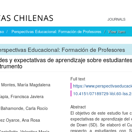
JOURNALS
íso
Perspectivas Educacional: Formación de Profesores
View Item
rspectivas Educacional: Formación de Profesores
udes y expectativas de aprendizaje sobre estudiant
strumento
Full text
 Montes, María Magdalena
https://www.perspectivaeducacio
10.4151/07189729-Vol.60-Iss.2
apia, Francisca Javiera
Abstract
 Bahamonde, Carla Rocío
El objetivo de este estudio fue 
expectativas de aprendizaje del
rez Oyarce, Ana Rosa
de Down (SD). Se elaboró el Cue
respecto a estudiantes con S
astelletto, Valentina María