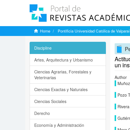
Home
Pontificia Universidad Católica de Valpara
Pe
Discipline
Actit
Artes, Arquitectura y Urbanismo
un in
Ciencias Agrarias, Forestales y
Author
Veterinarias
Muñoz
Ciencias Exactas y Naturales
Pozo T
Ciencias Sociales
Rivera
Derecho
Gutiér
Economía y Administración
Mora C